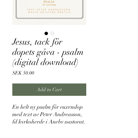
Jesus, tack för
dopets gåva - psalm
(digital download)
Price
SEK 50.00
Add to Cart
En helt ny psalm för vuxendop
med text av Peter Andreasson,
fd kyrkoherde i Aneby pastorat,
och musik av Kristine Bratlie.
Notene har melodi, text och