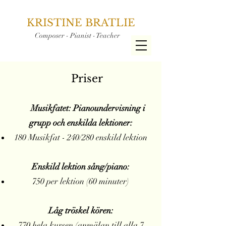
KRISTINE BRATLIE
Composer - Pianist - Teacher
Priser
Musikfatet: Pianoundervisning i
grup
p och enskilda lektioner:
180 Musikfat - 240/280 enskild lektion
Enskild lektion sång/piano:
750 per lektion (60 minuter)
Låg tröskel kören:
770 hela kursen (anmälan till alla 7