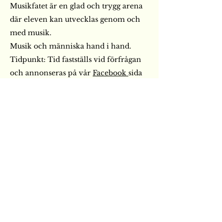
Musikfatet är en glad och trygg arena
där eleven kan utvecklas genom och
med musik.
Musik och människa hand i hand.
Tidpunkt: Tid fastställs vid förfrågan
och annonseras på vår
Facebook
sida
Läs mer om seminariumet här
Dans & Yoga med Susanna
En glad och mjuk energiboost
för
k
ropp och själ
Längd: 60
minuter
Klädsel:
Träningskläder
Tidpunkt: Sommar
2026
Följ också med på vår
Facebook
sida